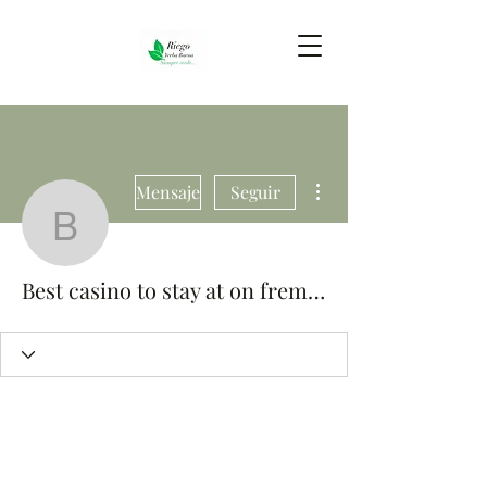
Más acciones
Mensaje
Seguir
Best casino to stay at o
Best casino to stay at on fremont street