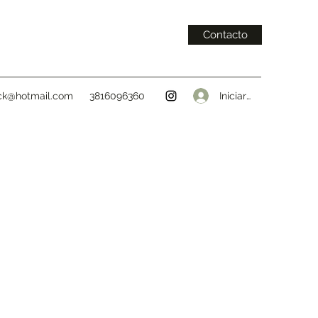
Contacto
Iniciar sesión
ck@hotmail.com
3816096360