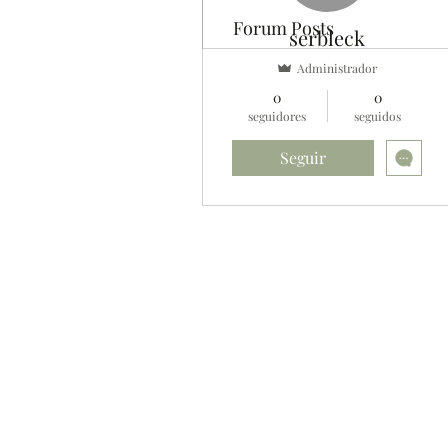
Forum Posts
serbleck
Administrador
0
0
seguidores
seguidos
Seguir