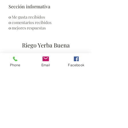
Sección informativa
0
Me gusta recibidos
0
comentarios recibidos
0
mejores respuestas
Riego Yerba Buena
Formulario de suscripción
Phone
Email
Facebook
Enviar
serbleck@hotmail.com
3816096360