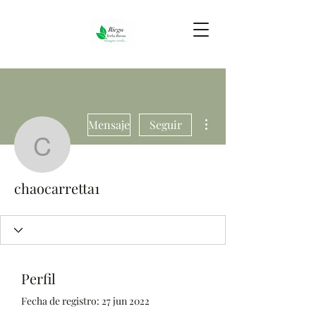
Más acciones
Mensaje
Seguir
chaocarretta1
chaocarretta1
Perfil
Fecha de registro: 27 jun 2022