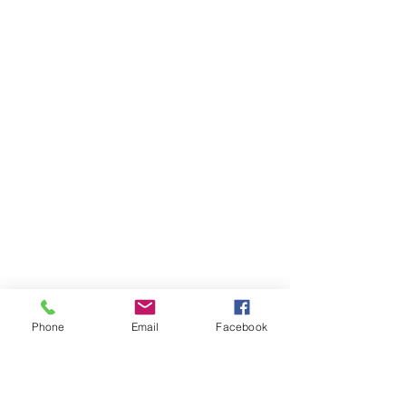
Riego Yerba Buena
Phone
Email
Facebook
Formulario de suscripción