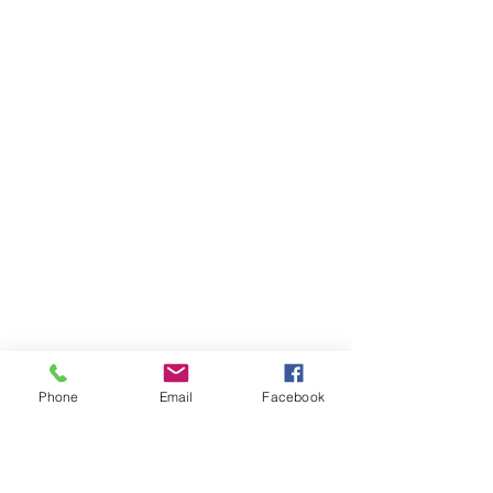
Riego Yerba Buena
Phone
Email
Facebook
Formulario de suscripción